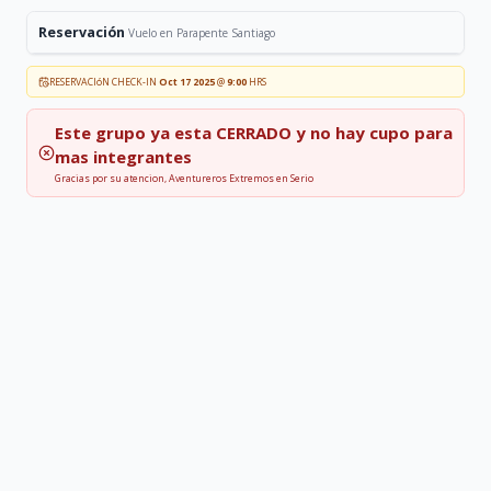
Reservación
Vuelo en Parapente Santiago
RESERVACIóN CHECK-IN
Oct 17 2025
@
9:00
HRS
Este grupo ya esta
CERRADO
y no hay cupo para
mas integrantes
Gracias por su atencion, Aventureros Extremos en Serio